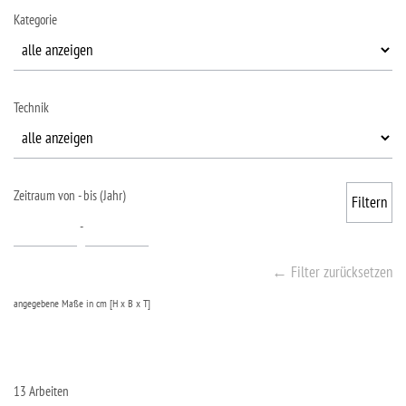
Kategorie
Technik
Zeitraum von - bis (Jahr)
-
← Filter zurücksetzen
angegebene Maße in cm [H x B x T]
13 Arbeiten