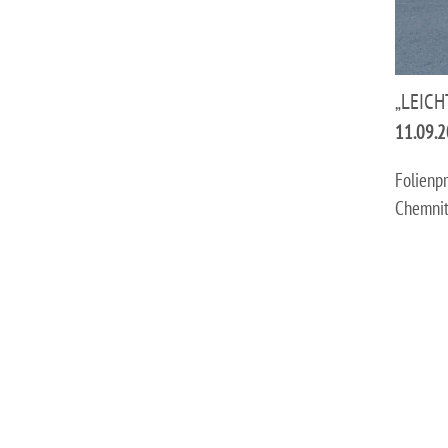
„LEICH
11.09.
Folienp
Chemnit