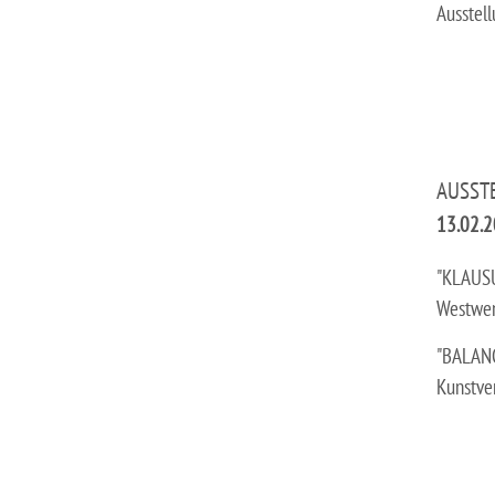
Ausstel
AUSST
13.02.
"KLAUS
Westwen
"BALAN
Kunstve