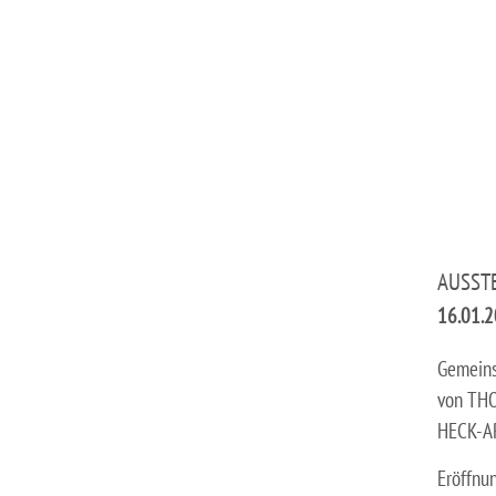
AUSST
16.01.
Gemeins
von TH
HECK-AR
Eröffnu