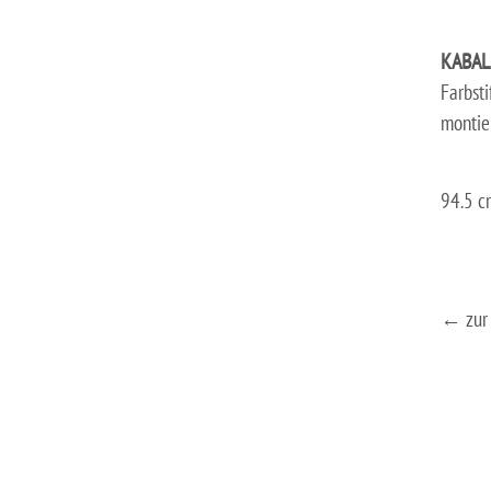
KABAL
Farbsti
montie
94.5 c
← zur 