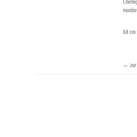
Chemigr
montie
68 cm 
← zur 