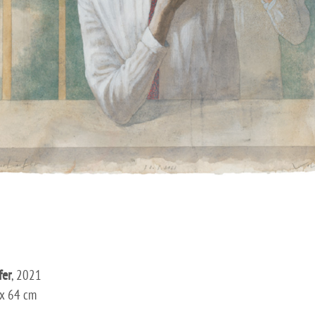
fer
, 2021
x 64 cm