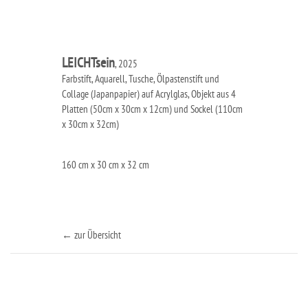
LEICHTsein
, 2025
Farbstift, Aquarell, Tusche, Ölpastenstift und
Collage (Japanpapier) auf Acrylglas, Objekt aus 4
Platten (50cm x 30cm x 12cm) und Sockel (110cm
x 30cm x 32cm)
160 cm x 30 cm x 32 cm
← zur Übersicht